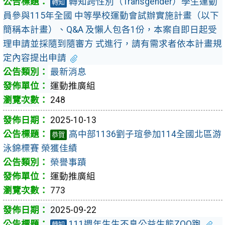
轉知跨性別（Transgender）學生運動
轉知
員參與115年全國 中等學校運動會試辦實施計畫（以下
簡稱本計畫）、Q&A 及懶人包各1份，本案自即日起受
理申請並採隨到隨審方 式進行，請有需求者依本計畫規
定內容提出申請
最新消息
運動推廣組
248
2025-10-13
高中部1136劉子瑄參加114全國北區游
恭賀
泳錦標賽 榮獲佳績
榮譽事蹟
運動推廣組
773
2025-09-22
111週年生生不息公益生態ZOO跑
轉知