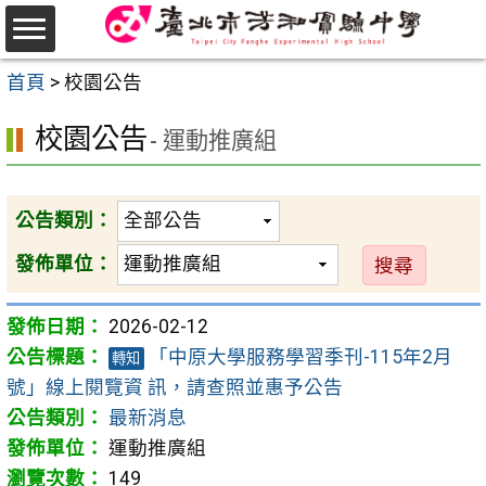
跳
至
選
主
首頁
>
校園公告
單
要
校園公告
內
- 運動推廣組
容
區
公告類別：
發佈單位：
2026-02-12
「中原大學服務學習季刊-115年2月
轉知
號」線上閱覽資 訊，請查照並惠予公告
最新消息
運動推廣組
149