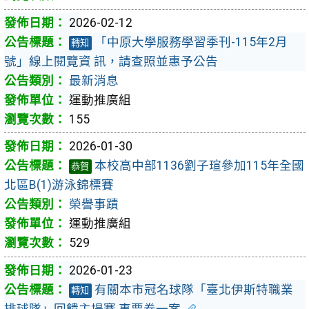
2026-02-12
「中原大學服務學習季刊-115年2月
轉知
號」線上閱覽資 訊，請查照並惠予公告
最新消息
運動推廣組
155
2026-01-30
本校高中部1136劉子瑄參加115年全國
恭賀
北區B(1)游泳錦標賽
榮譽事蹟
運動推廣組
529
2026-01-23
有關本市冠名球隊「臺北伊斯特職業
轉知
排球隊」回饋主場賽 事票券一案