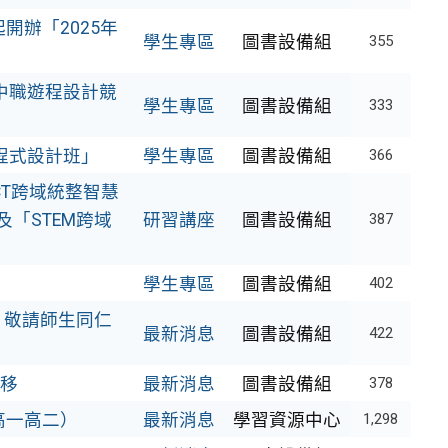
開辦「2025年
學生專區
圖書設備組
355
高中職遊程設計競
學生專區
圖書設備組
333
礎程式設計班」
學生專區
圖書設備組
366
CT跨域統整智慧
及「STEM跨域
研習講座
圖書設備組
387
學生專區
圖書設備組
402
，敬請師生同仁
最新消息
圖書設備組
422
飄移
最新消息
圖書設備組
378
高一高二）
最新消息
學習資源中心
1,298