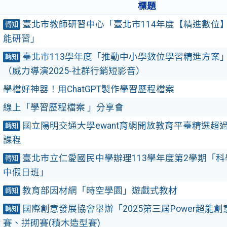
標題
臺北市教師研習中心「臺北市114年度【精進數位】
轉知
能研習」
臺北市113學年度「推動中小學數位學習精進方案」
轉知
（威力導演2025-社群行銷短影音）
學檔好神器！用ChatGPT製作學習歷程檔案
線上「學習歷程檔案 」分享會
國立陽明交通大學ewant育網開放教育平臺精選超過
轉知
課程
臺北市立仁愛國民中學辦理113學年度第2學期「
轉知
中假日班」
教育部因材網「時空學園」遊戲式教材
轉知
國際創意發展協會舉辦「2025第三屆Power超能創
轉知
賽、拼砌賽(積木造型賽)