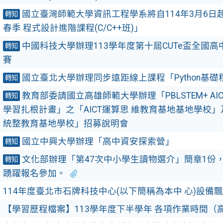
國立臺灣師範大學資訊工程學系將自114年3月6日起
轉知
春季 程式設計進階課程(C/C++班)」
中國科技大學辦理113學年度第十屆CUTe盃全國
轉知
賽
國立臺北大學辦理同步遠距線上課程「Python基
轉知
教育部委請國立高雄師範大學辦理「PBLSTEM+ AI
轉知
學習扎根計畫」之「AICT運算思 維教育基地基地學校」
統整教育基地學校」招募說明會
國立中興大學辦理「高中資安探索營」
轉知
文化部辦理「第47次中小學生讀物選介」簡章1份
轉知
踴躍報名參加。
114年度臺北市石牌科技中心(以下簡稱為本中 心)設備
【學習歷程檔案】113學年度下半學年 各項作業時間（