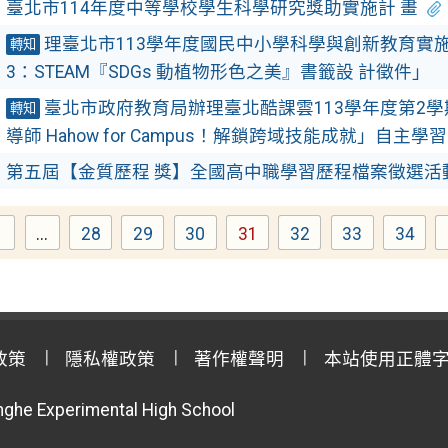
臺北市114年度中等學校學生科學研究獎助實施計 畫
理臺北市113學年度國民中小學科學與創新教育實施
轉知
3：STEAM『SDGs 動植物形色之美』書籤設 計徵件」
臺北市政府教育局辦理臺北酷課雲113學年度第2
轉知
導師 Hahow for Campus！解鎖跨域技能成就」自主學
第五屆【金質歷程 獎】全國高中職學習歷程檔案徵選活
1
...
28
29
30
31
32
33
34
Page
Page
Page
Page
Page
Page
Page
Page
政策
隱私權政策
著作權聲明
本站使用正體
anghe Experimental High School