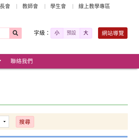
長會
教師會
學生會
線上教學專區
字級：
送出
網站導覽
小
預設
大
搜
尋：
聯絡我們