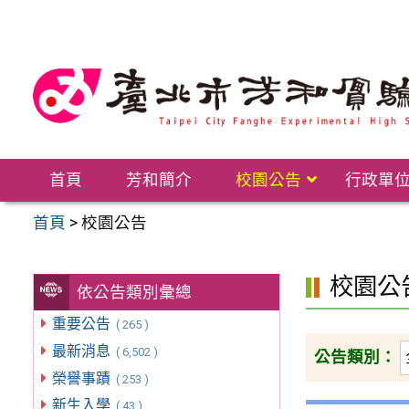
跳
至
主
要
內
容
區
首頁
芳和簡介
校園公告
行政單
首頁
>
校園公告
校園公
依公告類別彙總
重要公告
( 265 )
最新消息
( 6,502 )
公告類別：
榮譽事蹟
( 253 )
新生入學
( 43 )