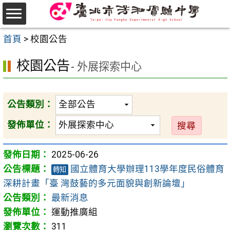
跳
至
選
主
首頁
>
校園公告
單
要
校園公告
內
- 外展探索中心
容
區
公告類別：
發佈單位：
2025-06-26
國立體育大學辦理113學年度民俗體育
轉知
深耕計畫「臺 灣鼓藝的多元面貌與創新論壇」
最新消息
運動推廣組
311