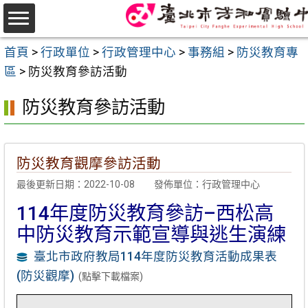
跳
至
選
主
首頁
>
行政單位
>
行政管理中心
>
事務組
>
防災教育專
單
要
區
>
防災教育參訪活動
內
防災教育參訪活動
容
區
防災教育觀摩參訪活動
最後更新日期：2022-10-08
發佈單位：行政管理中心
114年度防災教育參訪–西松高
中防災教育示範宣導與逃生演練
臺北市政府教局114年度防災教育活動成果表
(防災觀摩)
(點擊下載檔案)