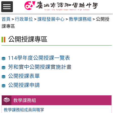
跳
至
選
主
首頁
>
行政單位
>
課程發展中心
>
教學課務組
>
公開授
單
要
課專區
內
公開授課專區
容
區
114學年度公開授課一覽表
芳和實中公開授課實施計畫
公開授課表單
公開授課申請
教學課務組
教學課務組成員與職掌