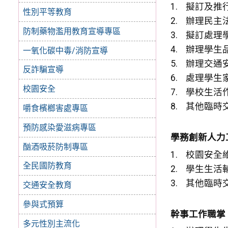
擬訂及推
性別平等教育
辦理民主
防制藥物濫用教育宣導專區
擬訂處理
辦理學生
一氧化碳中毒/消防宣導
辦理交通
反詐騙宣導
處理學生
校園安全
學校生活
其他臨時
嚼食檳榔害處專區
預防感染愛滋病專區
學務創新人力
酗酒吸菸防制專區
校園安全
全民國防教育
學生生活
其他臨時
交通安全教育
參與式預算
幹事工作職掌
多元性別主流化