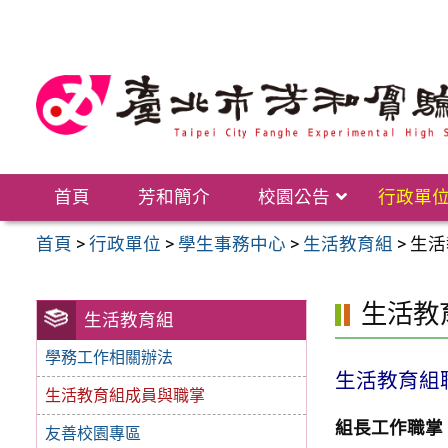
跳
至
主
要
內
容
區
首頁
芳和簡介
校園公告
行政單
首頁
>
行政單位
>
學生事務中心
>
生活教育組
>
生活
生活教
生活教育組
學務工作相關辦法
生活教育組聯絡
生活教育組成員與職掌
組長工作職掌
友善校園專區