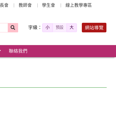
長會
教師會
學生會
線上教學專區
字級：
送出
網站導覽
小
預設
大
搜
尋：
聯絡我們