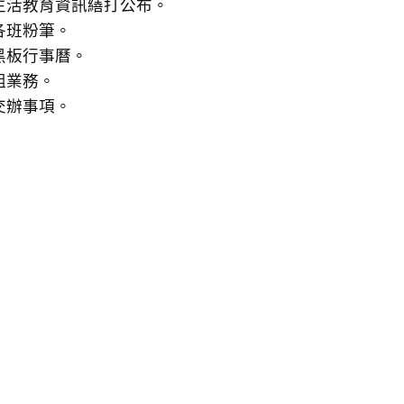
生活教育資訊繕打公布。
各班粉筆。
黑板行事曆。
組業務。
交辦事項。