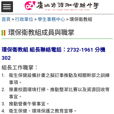
跳
至
選
主
首頁
>
行政單位
>
學生事務中心
>
環保衛教組
單
要
環保衛教組成員與職掌
內
容
區
環保衛教組 組長聯絡電話：2732-1961 分機
302
組長工作職掌：
衛生保健設備計畫之擬訂事推動及相關幹部之訓練
事項。
策畫校園環境打掃、推動整潔比賽以及資源回收等
事宜。
推動營養午餐事宜。
衛生保健、環境保護之教育宣導。