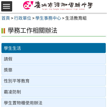
跳
至
選
主
首頁
>
行政單位
>
學生事務中心
>
生活教育組
單
要
學務工作相關辦法
內
容
區
學生生活
請假
獎懲
性別平等教育
霸凌防制
學生置物櫃使用辦法