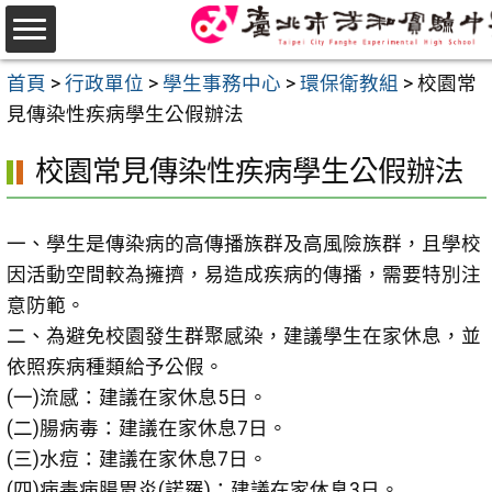
跳
至
選
主
首頁
>
行政單位
>
學生事務中心
>
環保衛教組
>
校園常
單
要
見傳染性疾病學生公假辦法
內
校園常見傳染性疾病學生公假辦法
容
區
一、學生是傳染病的高傳播族群及高風險族群，且學校
因活動空間較為擁擠，易造成疾病的傳播，需要特別注
意防範。
二、為避免校園發生群聚感染，建議學生在家休息，並
依照疾病種類給予公假。
(一)流感：建議在家休息5日。
(二)腸病毒：建議在家休息7日。
(三)水痘：建議在家休息7日。
(四)病毒病腸胃炎(諾羅)：建議在家休息3日。