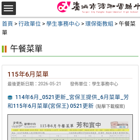
跳
至
選
主
首頁
>
行政單位
>
學生事務中心
>
環保衛教組
>
午餐菜
單
要
單
內
午餐菜單
容
區
115年6月菜單
最後更新日期：2026-05-21
發佈單位：學生事務中心
114年6月_0521更新_宮保王提供_6月菜單_芳
和115年6月菜單(宮保王) 0521更新
(點擊下載檔案)